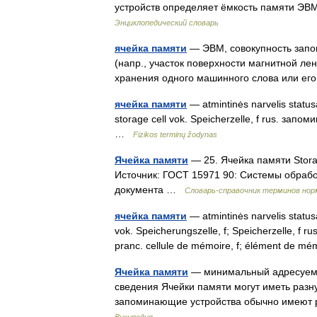
устройств определяет ёмкость памяти 
Энциклопедический словарь
ячейка памяти
— ЭВМ, совокупность зап
(напр., участок поверхности магнитной ле
хранения одного машинного слова или ег
ячейка памяти
— atmintinės narvelis statusa
storage cell vok. Speicherzelle, f rus. запо
…
Fizikos terminų žodynas
Ячейка памяти
— 25. Ячейка памяти Stor
Источник: ГОСТ 15971 90: Системы обраб
документа …
Словарь-справочник терминов но
ячейка памяти
— atmintinės narvelis statusa
vok. Speicherungszelle, f; Speicherzelle, f
pranc. cellule de mémoire, f; élément de 
Ячейка памяти
— минимальный адресуемы
сведения Ячейки памяти могут иметь разн
запоминающие устройства обычно имеют 