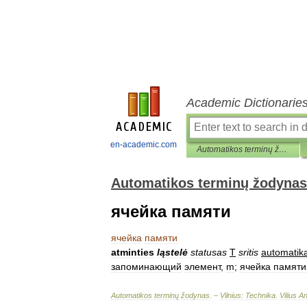
Academic Dictionarie
en-academic.com
Automatikos terminų žodynas
Automatikos terminų žodynas
ячейка памяти
ячейка
памяти
atminties
ląstelė
statusas
T
sritis
automatik
запоминающий
элемент
,
m
;
ячейка
памяти
Automatikos
terminų
žodynas
. –
Vilnius:
Technika
.
Vilius
An