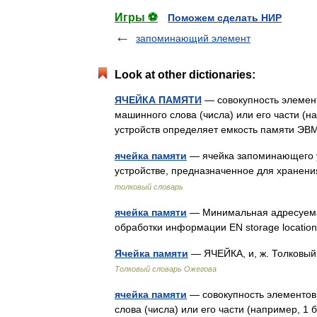
Игры ⚽
Поможем сделать НИР
запоминающий элемент
Look at other dictionaries:
ЯЧЕЙКА ПАМЯТИ
— совокупность элемен
машинного слова (числа) или его части (н
устройств определяет емкость памяти 
ячейка памяти
— ячейка запоминающего у
устройстве, предназначенное для хране
толковый словарь
ячейка памяти
— Минимальная адресуемая
обработки информации EN storage locati
Ячейка памяти
— ЯЧЕЙКА, и, ж. Толковый
Толковый словарь Ожегова
ячейка памяти
— совокупность элементов
слова (числа) или его части (например, 1