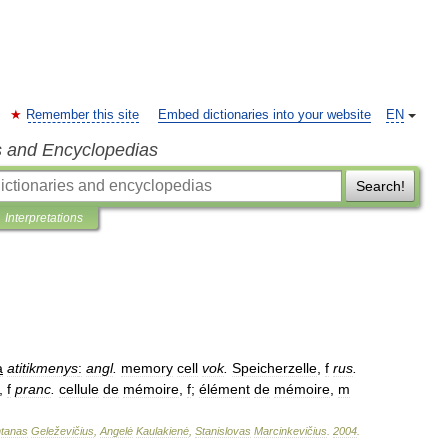
Remember this site
Embed dictionaries into your website
EN
s and Encyclopedias
Search!
Interpretations
a
atitikmenys
:
angl
.
memory
cell
vok
.
Speicherzelle
,
f
rus
.
,
f
pranc
.
cellule
de
mémoire
,
f
;
élément
de
mémoire
,
m
tanas
Geleževičius
,
Angelė
Kaulakienė
,
Stanislovas
Marcinkevičius
.
2004
.