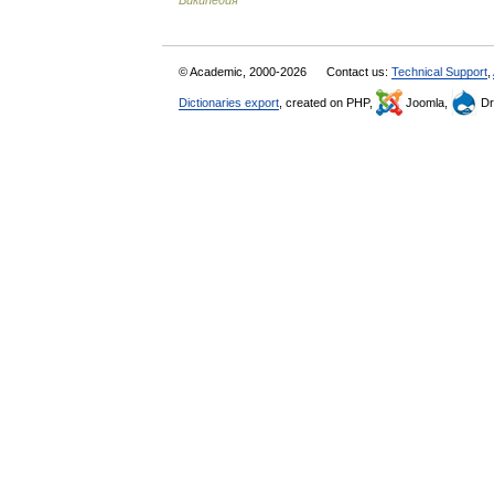
Википедия
© Academic, 2000-2026
Contact us:
Technical Support
,
Dictionaries export
, created on PHP,
Joomla,
Dr