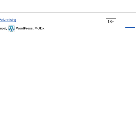
Advertising
18+
upal,
WordPress, MODx.