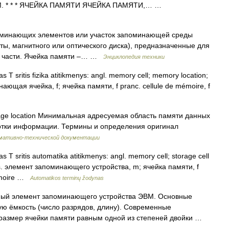
ЭВМ. * * * ЯЧЕЙКА ПАМЯТИ ЯЧЕЙКА ПАМЯТИ,… …
оминающих элементов или участок запоминающей среды
нты, магнитного или оптического диска), предназначенные для
о части. Ячейка памяти –… …
Энциклопедия техники
s T sritis fizika atitikmenys: angl. memory cell; memory location;
минающая ячейка, f; ячейка памяти, f pranc. cellule de mémoire, f
age location Минимальная адресуемая область памяти данных
отки информации. Термины и определения оригинал
рмативно-технической документации
s T sritis automatika atitikmenys: angl. memory cell; storage cell
 rus. элемент запоминающего устройства, m; ячейка памяти, f
mémoire …
Automatikos terminų žodynas
й элемент запоминающего устройства ЭВМ. Основные
ую ёмкость (число разрядов, длину). Современные
размер ячейки памяти равным одной из степеней двойки …